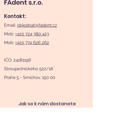
FAdent s.r.o.
Kontakt:
Email:
objednat@fadent.cz
Mob:
+420 724 380 423
Mob:
+420 774 626 262
IČO:
24181196
Stroupežnického 522/18
Praha 5 - Smíchov, 150 00
Jak se k nám dostanete
Sledujte nás na Instagramu