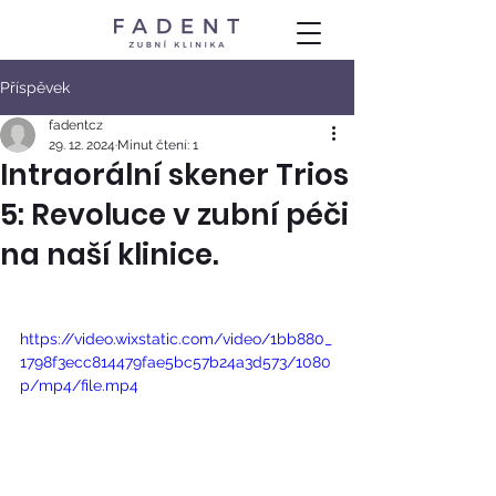
Příspěvek
fadentcz
29. 12. 2024
Minut čtení: 1
Intraorální skener Trios
5: Revoluce v zubní péči
na naší klinice.
https://video.wixstatic.com/video/1bb880_
1798f3ecc814479fae5bc57b24a3d573/1080
p/mp4/file.mp4