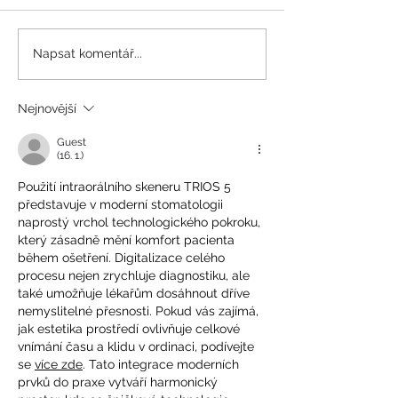
Napsat komentář...
Nejnovější
Dezinfekce a sterilizace
Guest
nástrojů na naší klinice
(16. 1.)
Použití intraorálního skeneru TRIOS 5 
představuje v moderní stomatologii 
naprostý vrchol technologického pokroku, 
který zásadně mění komfort pacienta 
během ošetření. Digitalizace celého 
procesu nejen zrychluje diagnostiku, ale 
také umožňuje lékařům dosáhnout dříve 
nemyslitelné přesnosti. Pokud vás zajímá, 
jak estetika prostředí ovlivňuje celkové 
vnímání času a klidu v ordinaci, podívejte 
se 
více zde
. Tato integrace moderních 
prvků do praxe vytváří harmonický 