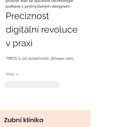
prostor, kde se špičková technologie 
potkává s promyšleným designem.
Preciznost 
digitální revoluce 
v praxi
TRIOS 5 od společnosti 3Shape není…
Více
To se mi líbí
Reagovat
Zubní klinika