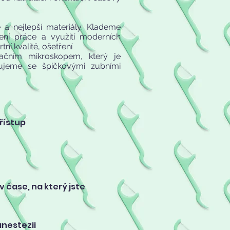
 a nejlepší materiály. Klademe
dení práce a využití moderních
í kvalitě, ošetření
ačním mikroskopem, který je
cujeme se špičkovými zubními
přístup
 čase, na který jste
anestezii