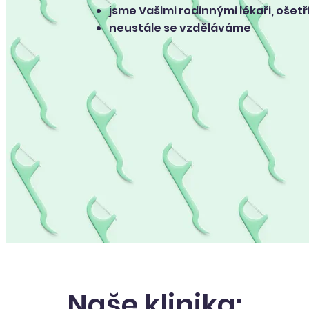
jsme Vašimi rodinnými lékaři, ošetř
neustále se vzděláváme
Naše klinika: