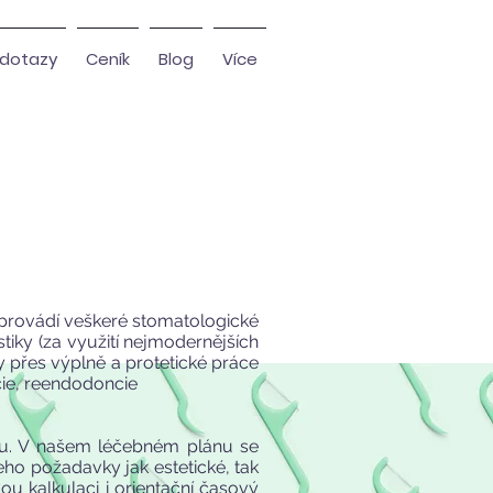
dotazy
Ceník
Blog
Více
 provádí veškeré stomatologické
tiky (za využití nejmodernějších
 přes výplně a protetické práce
ie, reendodoncie
u. V našem léčebném plánu se
jeho požadavky jak estetické, tak
u kalkulaci i orientační časový