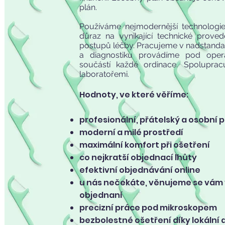
plán.
Používáme nejmodernější technologie
důraz na vynikající technické prove
postupů léčby. Pracujeme v nadstandartn
a diagnostiku provádíme pod oper
součástí každé ordinace. Spolupra
laboratořemi.
Hodnoty, ve které věříme:
profesionální, přátelský a osobní 
moderní a milé prostředí
maximální komfort při ošetření
co nejkratší objednací lhůty
efektivní objednávání online
u nás nečekáte, věnujeme se vám v
objednaní
precizní práce pod mikroskopem
bezbolestné ošetření díky lokální 