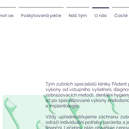
nat se
Poskytovaná péče
Náš tým
O nás
Časté 
Tým zubních specialistů kliniky FAdent
výkony od vstupního vyšetření, diagnos
zobrazovacích metod), dentální hygieny
až po specializované výkony endodonc
a implantologie.
Vždy upřednostňujeme záchranu zub
odráží individuální potřeby pacienta a 
finanční. Léčebný plán obsahuje cenovo